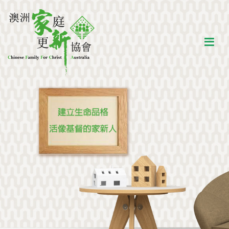
澳洲家庭更新協會
建立生命品格，活像基督的家新人