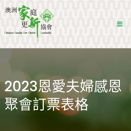
Skip
to
content
澳洲家庭更新協會
建立生命品格，活像基督的家新人
2023恩愛夫婦感恩
聚會訂票表格