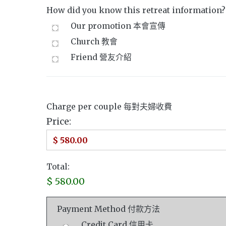
How did you know this retreat info
Our promotion 本會宣傳
Church 教會
Friend 營友介紹
Charge per couple 每對夫婦收費
Price:
Total:
$ 580.00
Payment Method 付款方法
Credit Card 信用卡