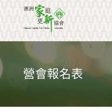
澳洲家庭更新協會
建立生命品格，活像基督的家
營會報名表