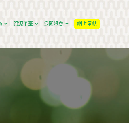
網上奉獻
務
資源平臺
公開聚會