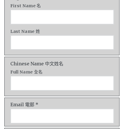
First Name 名
Last Name 姓
Chinese Name 中文姓名
Full Name 全名
Email 電郵 *