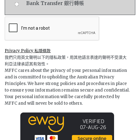
Bank Transfer 銀行轉帳
Privacy Policy 私隱條款
我們只用英文聲明以下的隱私政策，用其他語言表達的聲明不受澳大
利亞法律承認其有效性。
MFFC cares about the privacy of your personal information
and is committed to upholding the Australian Privacy
Principles. We have strong policies and procedures in place
to ensure your information remains secure and confidential.
Your personal information will be carefully protected by
MFFC and will never be sold to others.